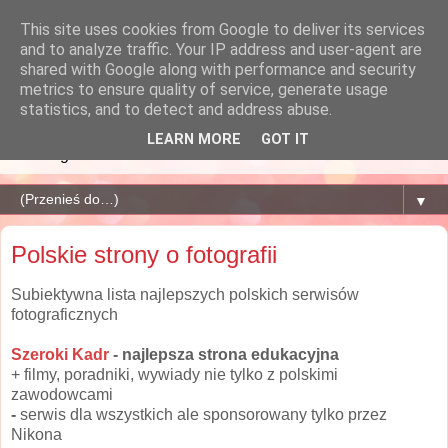
This site uses cookies from Google to deliver its services
Jak nakręcamy świat? Tak
and to analyze traffic. Your IP address and user-agent are
shared with Google along with performance and security
jak w Filmie
metrics to ensure quality of service, generate usage
statistics, and to detect and address abuse.
Warsztaty Porady Przykłady Produkcji Filmów Fotografii
LEARN MORE
GOT IT
Strimingów
▼
Polskie strony o fotografii
Subiektywna lista najlepszych polskich serwisów
fotograficznych
Szeroki Kadr
- najlepsza strona edukacyjna
+ filmy, poradniki, wywiady nie tylko z polskimi
zawodowcami
-
serwis dla wszystkich ale sponsorowany tylko przez
Nikona